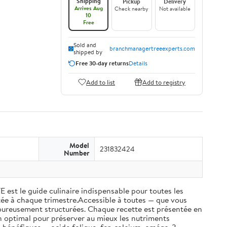
Shipping
Pickup
Delivery
Arrives Aug
Check nearby
Not available
10
Free
Sold and
branchmanagertreeexperts.com
shipped by
Free 30-day returns
Details
Add to list
Add to registry
Model
231832424
Number
t le guide culinaire indispensable pour toutes les
tée à chaque trimestre.Accessible à toutes — que vous
goureusement structurées. Chaque recette est présentée en
son optimal pour préserver au mieux les nutriments