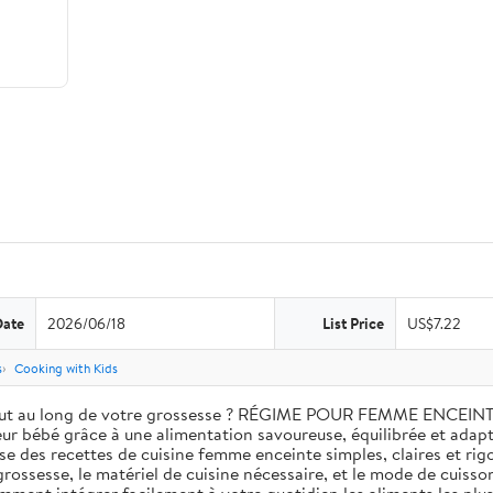
Date
2026/06/18
List Price
US$7.22
s
Cooking with Kids
ut au long de votre grossesse ? RÉGIME POUR FEMME ENCEINTE es
eur bébé grâce à une alimentation savoureuse, équilibrée et adap
se des recettes de cuisine femme enceinte simples, claires et ri
a grossesse, le matériel de cuisine nécessaire, et le mode de cuis