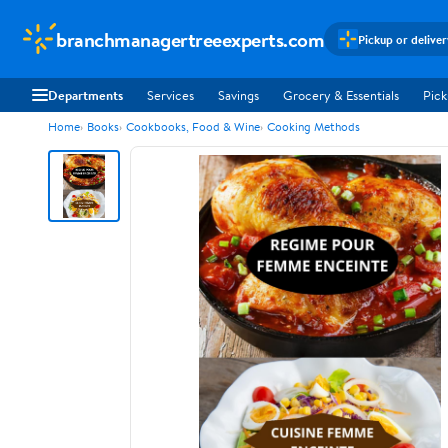
branchmanagertreeexperts.com
Pickup or delive
Departments
Services
Savings
Grocery & Essentials
Pick
Home
Books
Cookbooks, Food & Wine
Cooking Methods