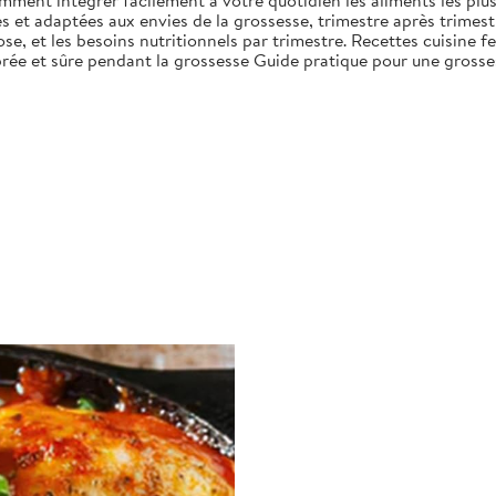
ent intégrer facilement à votre quotidien les aliments les plus 
s et adaptées aux envies de la grossesse, trimestre après trimes
smose, et les besoins nutritionnels par trimestre. Recettes cuisi
ibrée et sûre pendant la grossesse Guide pratique pour une gross