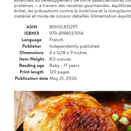
essentiels au développement de votre bébé.Découvrez comm
protéines — à travers des recettes gourmandes, équilibrée
éviter, les précautions contre la listériose et la toxopla
matériel et mode de cuisson détaillés Alimentation équil
ASIN
B0H2LKD2PT
ISBN13
979-8198037014
Language
French
Publisher
Independently published
Dimensions
6 x 0.28 x 9 inches
Item Weight
8.3 ounces
Reading age
Baby - 17 years
Print length
120 pages
Publication date
May 21, 2026