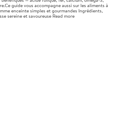
bénéfiques — acide folique, fer, calcium, oméga-3,
tre.Ce guide vous accompagne aussi sur les aliments à
ne femme enceinte simples et gourmandes Ingrédients,
esse sereine et savoureuse Read more