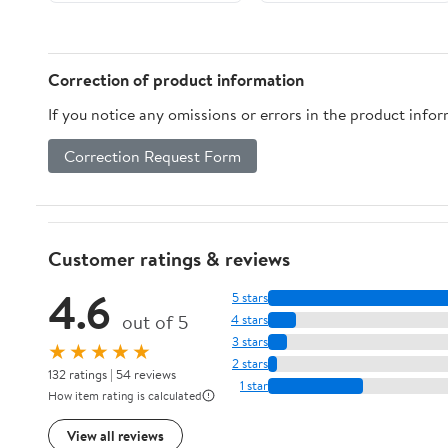
Correction of product information
If you notice any omissions or errors in the product info
Correction Request Form
Customer ratings & reviews
4.6
5 stars
out of 5
4 stars
3 stars
★★★★★
2 stars
132 ratings | 54 reviews
1 star
How item rating is calculated
View all reviews