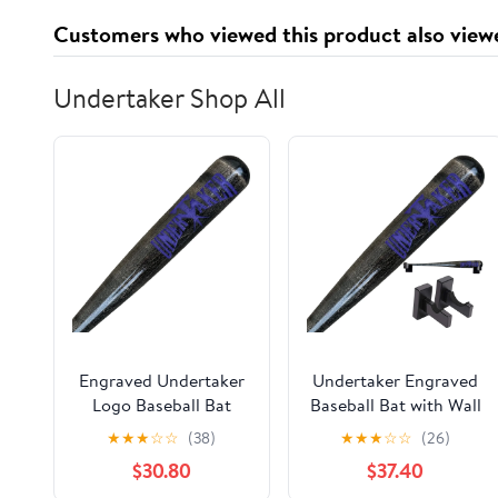
mails May be Arrived
Customers who viewed this product also view
in 5 or 10 Days）
Undertaker Shop All
Engraved Undertaker
Undertaker Engraved
Logo Baseball Bat
Baseball Bat with Wall
Mount
★
★
★
☆
☆
(38)
★
★
★
☆
☆
(26)
$30.80
$37.40