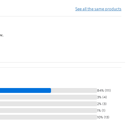
See all the same products
w.
84% (111)
3% (4)
2% (3)
1% (1)
10% (13)