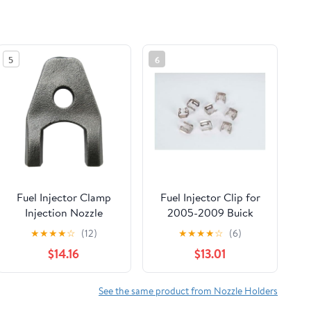
5
6
Fuel Injector Clamp
Fuel Injector Clip for
Injection Nozzle
2005-2009 Buick
Carrier 338144A000
LaCrosse
★
★
★
★
☆
(12)
★
★
★
★
☆
(6)
Compatible With H 1
$14.16
$13.01
H200 Starex Ruifeng
Libero Porter 2 03 09
See the same product from Nozzle Holders