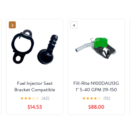
3
4
Fuel Injector Seat
Fill-Rite N100DAU13G
Bracket Compatible
1" 5-40 GPM (19-150
with Hisun UTV
LPM) Ultra High Flow
★
★
★
☆
☆
(42)
★
★
★
★
☆
(15)
HS700 HS500
Automatic Nozzle -
$14.53
$88.00
MSU500 Massimo
Compatible with
BENNCHE 500 700
Gasoline, Diesel,
TSC for Part Number
Biodiesel up to B20,
P007000164300003
E15 & Kerosene -