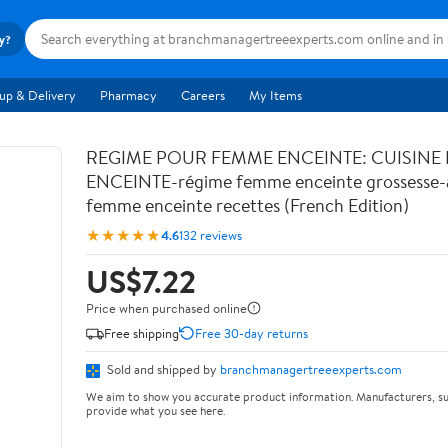
ry?
up & Delivery
Pharmacy
Careers
My Items
REGIME POUR FEMME ENCEINTE: CUISINE
ENCEINTE-régime femme enceinte grossesse-a
femme enceinte recettes (French Edition)
★★★★★
4.6
132 reviews
US$7.22
Price when purchased online
Free shipping
Free 30-day returns
Sold and shipped by
branchmanagertreeexperts.com
We aim to show you accurate product information. Manufacturers, su
provide what you see here.