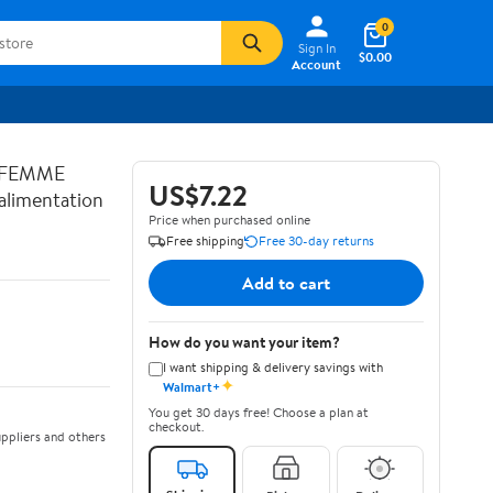
0
Sign In
$0.00
Account
 FEMME
US$7.22
limentation
Price when purchased online
Free shipping
Free 30-day returns
Add to cart
How do you want your item?
I want shipping & delivery savings with
✦
Walmart+
You get 30 days free! Choose a plan at
checkout.
ppliers and others